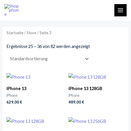
Zum
MAI
Inhalt
ME
springen
Startseite
/
Store
/ Seite 3
Ergebnisse 25 – 36 von 82 werden angezeigt
iPhone 13
iPhone 13 128GB
iPhone
iPhone
629,00
€
489,00
€