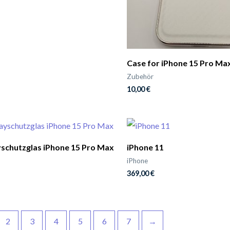
Case for iPhone 15 Pro Ma
Zubehör
10,00
€
yschutzglas iPhone 15 Pro Max
iPhone 11
iPhone
369,00
€
2
3
4
5
6
7
→