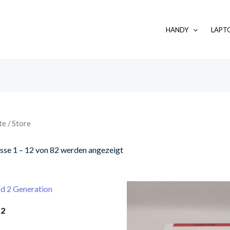
HANDY
LAPT
te
/ Store
sse 1 – 12 von 82 werden angezeigt
 2