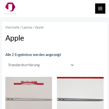
Zum
MAI
Inhalt
ME
springen
Startseite
/
Laptop
/ Apple
Apple
Alle 2 Ergebnisse werden angezeigt