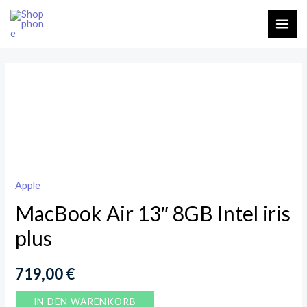
Zum
MAI
Inhalt
ME
springen
MacBook
Air
13"
8GB
Intel
iris
Apple
plus
MacBook Air 13″ 8GB Intel iris
Menge
plus
719,00
€
IN DEN WARENKORB