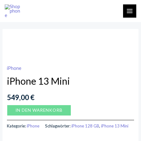
Zum
MAI
Inhalt
ME
springen
iPhone
13
Mini
Menge
iPhone
iPhone 13 Mini
549,00
€
IN DEN WARENKORB
Kategorie:
iPhone
Schlagwörter:
iPhone 128 GB
,
iPhone 13 Mini