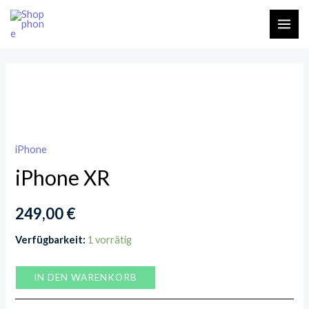
Zum
MAI
Inhalt
ME
springen
iPhone
XR
Menge
iPhone
iPhone XR
249,00
€
Verfügbarkeit:
1 vorrätig
IN DEN WARENKORB