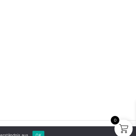
0
erständnis aus.
OK