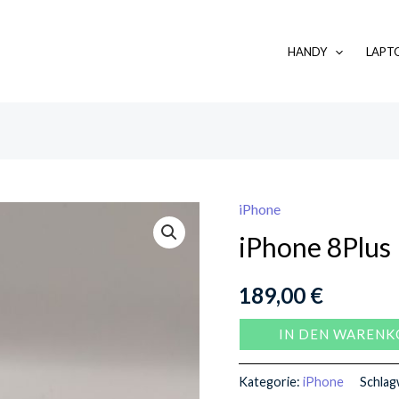
HANDY
LAPT
iPhone
iPhone
iPhone 8Plus
8Plus
Menge
189,00
€
IN DEN WARENK
Kategorie:
iPhone
Schlag